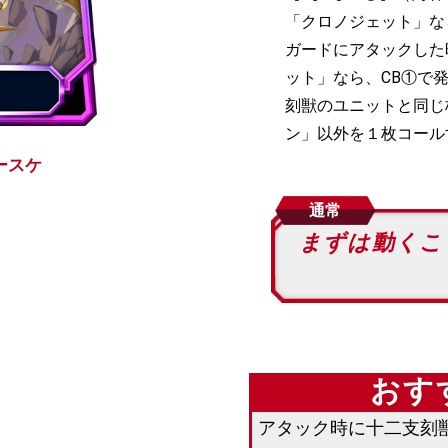
「クロノジェット」なら
ガードにアタックした
ット」なら、CB①で
刻獣のユニットと同じ
ン」以外を１枚コール
ースケ
通常
まずは動くこ
おす
アタック時に十二支刻