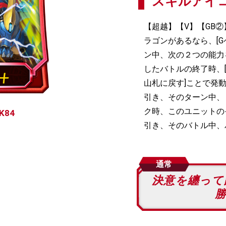
スキルアイ
【超越】【V】【GB
ラゴンがあるなら、[
ン中、次の２つの能力
したバトルの終了時、
山札に戻す]ことで発
引き、そのターン中、
ク時、このユニットの
K84
引き、そのバトル中、パ
通常
決意を纏って