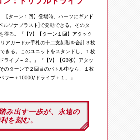
コン：トリプルドライブ
②】【ターン１回】登場時、ハーツにギアド
Gペルソナブラスト]で発動できる。そのター
を得る。『【V】【ターン１回】アタック
[リアガードか手札の十二支刻獣を合計３枚
動できる。このユニットをスタンドし、１枚
ドライブ－２。』『【V】【GB④】アタッ
そのターンで２回目のバトル中なら、１枚
ワー＋10000/ドライブ＋１。』
踏み出す一歩が、永遠の
勝利を刻む。