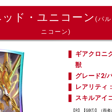
ヘッド・ユニコーン
(パ
ニコーン)
ギアクロニク
獣
グレード2/パ
レアリティ：
スキルアイ
【R】【GB①】（両