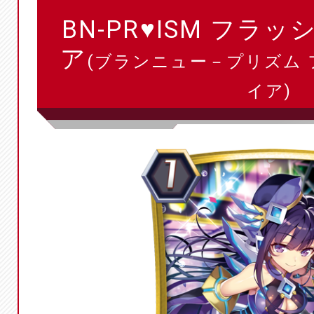
BN-PR♥ISM フラ
ア
(ブランニュー－プリズム
イア)