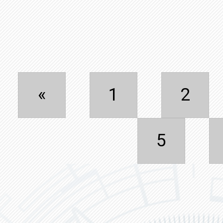
«
1
2
5